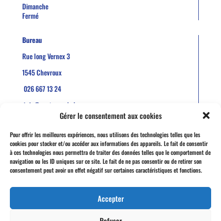
Dimanche
Fermé
Bureau
Rue long Vernex 3
1545 Chevroux
026 667 13 24
info@soutonaval.ch
Gérer le consentement aux cookies
Pour offrir les meilleures expériences, nous utilisons des technologies telles que les
cookies pour stocker et/ou accéder aux informations des appareils. Le fait de consentir
à ces technologies nous permettra de traiter des données telles que le comportement de
navigation ou les ID uniques sur ce site. Le fait de ne pas consentir ou de retirer son
consentement peut avoir un effet négatif sur certaines caractéristiques et fonctions.
Accepter
Refuser