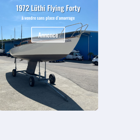
1972 Lüthi Flying Forty
à vendre sans place d’amarrage
Annonce