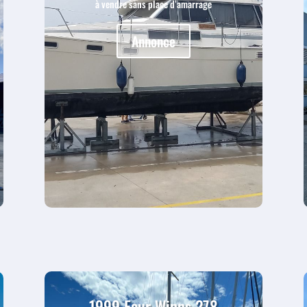
à vendre sans place d’amarrage
Annonce
1999 Four Winns 278