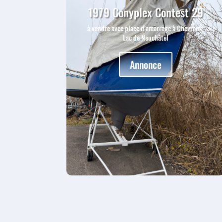
1979 Conyplex Contest 29
à vendre avec place d’amarrage à Chevroux,
Lac de Neuchâtel
Annonce