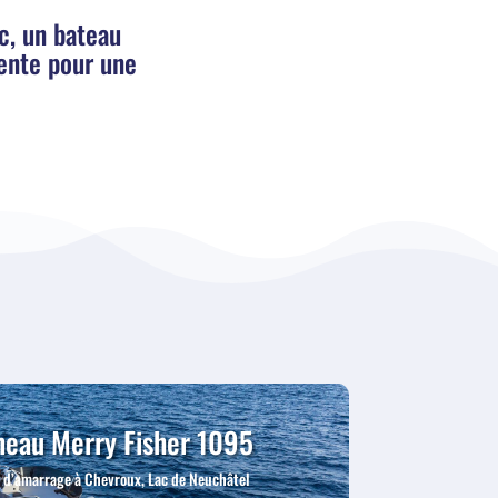
c, un bateau
ente pour une
eau Merry Fisher 1095
e d’amarrage à Chevroux, Lac de Neuchâtel