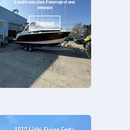
à vendre avec place d’amarrage et avec
remorque
Annonce
1972 Lüthi Flying Forty